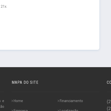
 21x.
MAPA DO SITE
C
s e
Home
Financiamento
(
não
(
Empresa
Localização