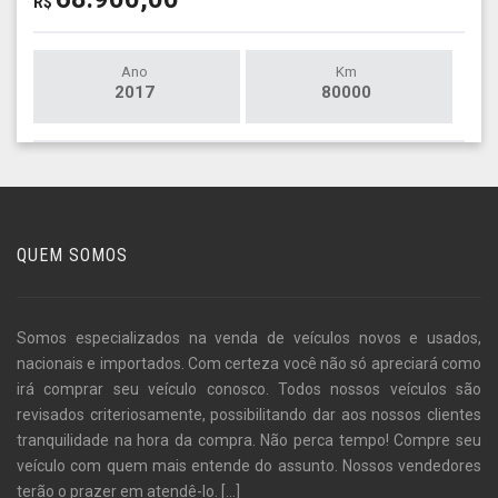
R$
Ano
Km
2017
80000
QUEM SOMOS
Somos especializados na venda de veículos novos e usados,
nacionais e importados. Com certeza você não só apreciará como
irá comprar seu veículo conosco. Todos nossos veículos são
revisados criteriosamente, possibilitando dar aos nossos clientes
tranquilidade na hora da compra. Não perca tempo! Compre seu
veículo com quem mais entende do assunto. Nossos vendedores
terão o prazer em atendê-lo.
[...]